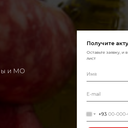
Получите акт
Оставьте заявку, и
лист
вы и МО
Имя
E-mail
+93